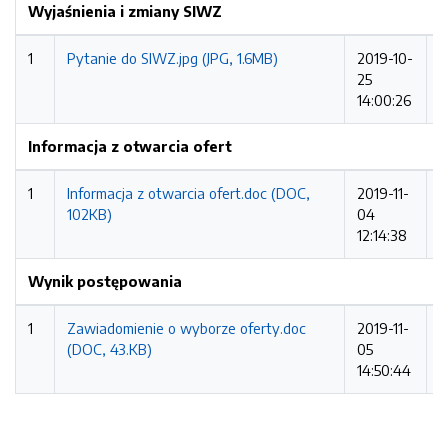
Wyjaśnienia i zmiany SIWZ
1
Pytanie do SIWZ.jpg (JPG, 1.6MB)
2019-10-
1
25
14:00:26
Informacja z otwarcia ofert
1
Informacja z otwarcia ofert.doc (DOC,
2019-11-
1
102KB)
04
12:14:38
Wynik postępowania
1
Zawiadomienie o wyborze oferty.doc
2019-11-
4
(DOC, 43.KB)
05
14:50:44