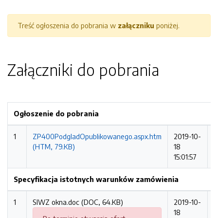
Treść ogłoszenia do pobrania w
załączniku
poniżej.
Załączniki do pobrania
Ogłoszenie do pobrania
1
ZP400PodgladOpublikowanego.aspx.htm
2019-10-
7
(HTM, 79.KB)
18
15:01:57
Specyfikacja istotnych warunków zamówienia
1
SIWZ okna.doc (DOC, 64.KB)
2019-10-
6
18