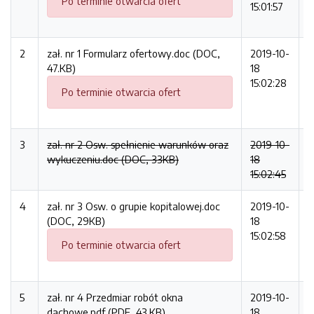
Po terminie otwarcia ofert
15:01:57
2
zał. nr 1 Formularz ofertowy.doc (DOC,
2019-10-
4
47.KB)
18
15:02:28
Po terminie otwarcia ofert
3
zał. nr 2 Osw. spełnienie warunków oraz
2019-10-
3
wykuczeniu.doc (DOC, 33KB)
18
15:02:45
4
zał. nr 3 Osw. o grupie kopitalowej.doc
2019-10-
2
(DOC, 29KB)
18
15:02:58
Po terminie otwarcia ofert
5
zał. nr 4 Przedmiar robót okna
2019-10-
4
dachowe.pdf (PDF, 43.KB)
18