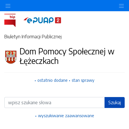
Ukryj/pokaż menu przedmiotowe
Uk
Biuletyn Informacji Publicznej
Dom Pomocy Społecznej w
Łężeczkach
ostatnio dodane
stan sprawy
Wyszukiwarka
Szukaj
wyszukiwanie zaawansowane