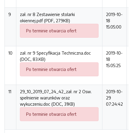
9
zał. nr 8 Zestawienie stolarki
2019-10-
2
okiennej.pdf (PDF, 279KB)
18
15:05:00
Po terminie otwarcia ofert
10
zał. nr 9 Specyfikacja Techniczna.doc
2019-10-
8
(DOC, 83.KB)
18
15:05:25
Po terminie otwarcia ofert
11
29_10_2019_07_24_42_zał. nr 2 Osw.
2019-10-
3
spełnienie warunków oraz
29
wykuczeniu.doc (DOC, 31KB)
07:24:42
Po terminie otwarcia ofert