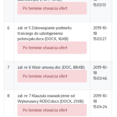
15:03:13
Po terminie otwarcia ofert
6
zał. nr 5 Zobowiązanie podmiotu
2019-10-
1
trzeciego do udostępnienia
18
potencjalu.docx (DOCX, 16.KB)
15:03:27
Po terminie otwarcia ofert
7
zał. nr 6 Wzór umowy.doc (DOC, 88.KB)
2019-10-
8
18
Po terminie otwarcia ofert
15:03:46
8
zał. nr 7 Klauzula oswiadczenie od
2019-10-
2
Wykonawcy RODO.docx (DOCX, 21.KB)
18
15:04:24
Po terminie otwarcia ofert